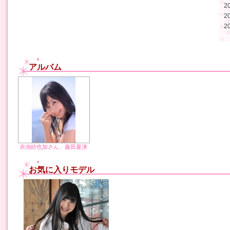
2
2
2
アルバム
赤池紗也加さん、藤田夏津
稀さんアイドル撮影会！
お気に入りモデル