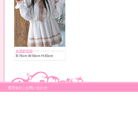
赤池紗也加
(閲覧:29420 NS:1162)
B:76cm W:56cm H:83cm
運営会社
|
お問い合わせ