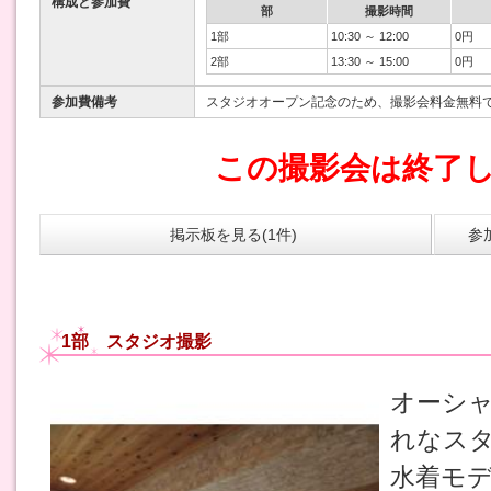
構成と参加費
部
撮影時間
1部
10:30 ～ 12:00
0円
2部
13:30 ～ 15:00
0円
参加費備考
スタジオオープン記念のため、撮影会料金無料
この撮影会は終了
掲示板を見る(1件)
参
1部 スタジオ撮影
オーシ
れなス
水着モ