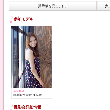
掲示板を見る(1件)
参
参加モデル
日高 有李
B:83cm W:60cm H:83cm
撮影会詳細情報